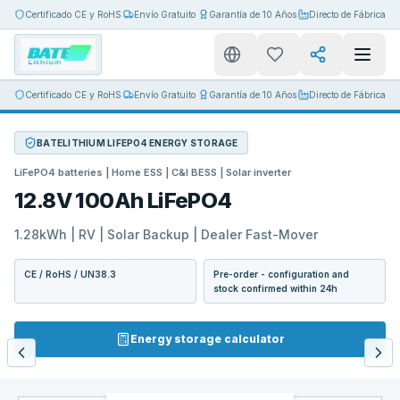
Certificado CE y RoHS
Envío Gratuito
Garantía de 10 Años
Directo de Fábrica
Certificado CE y RoHS
Envío Gratuito
Garantía de 10 Años
Directo de Fábrica
BATELITHIUM LIFEPO4 ENERGY STORAGE
LiFePO4 batteries | Home ESS | C&I BESS | Solar inverter
12.8V 100Ah LiFePO4
1.28kWh | RV | Solar Backup | Dealer Fast-Mover
CE / RoHS / UN38.3
Pre-order - configuration and
stock confirmed within 24h
Energy storage calculator