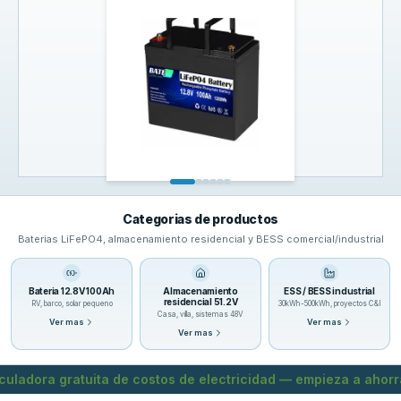
Categorias de productos
Baterias LiFePO4, almacenamiento residencial y BESS comercial/industrial
Bateria 12.8V 100Ah
Almacenamiento
ESS / BESS industrial
residencial 51.2V
RV, barco, solar pequeno
30kWh-500kWh, proyectos C&I
Casa, villa, sistemas 48V
Ver mas
Ver mas
Ver mas
culadora gratuita de costos de electricidad — empieza a ahorr