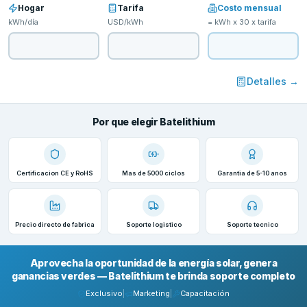
Hogar
Tarifa
Costo mensual
kWh/día
USD
/kWh
= kWh x 30 x tarifa
Detalles →
Por que elegir Batelithium
Certificacion CE y RoHS
Mas de 5000 ciclos
Garantia de 5-10 anos
Precio directo de fabrica
Soporte logistico
Soporte tecnico
Aprovecha la oportunidad de la energía solar, genera
ganancias verdes — Batelithium te brinda soporte completo
Exclusivo
|
Marketing
|
Capacitación